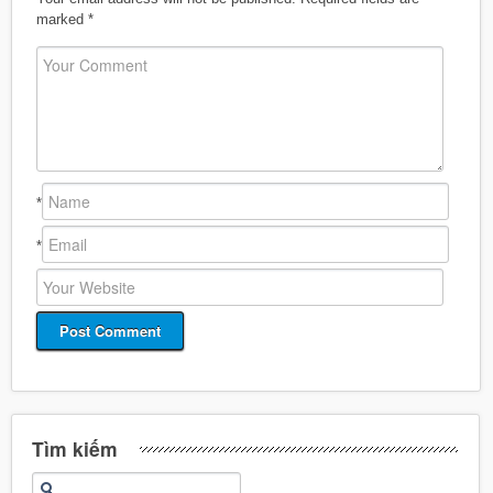
marked
*
*
*
Tìm kiếm