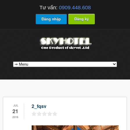
Tư vấn:
0909.448.608
Đăng nhập
Đăng ký
2_fqsv
JUL
21
2016