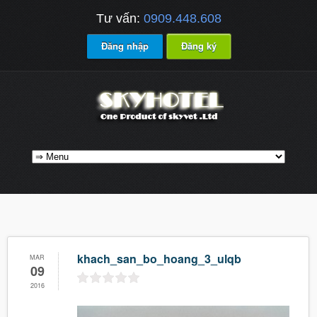
Tư vấn:
0909.448.608
Đăng nhập
Đăng ký
khach_san_bo_hoang_3_ulqb
MAR
09
2016