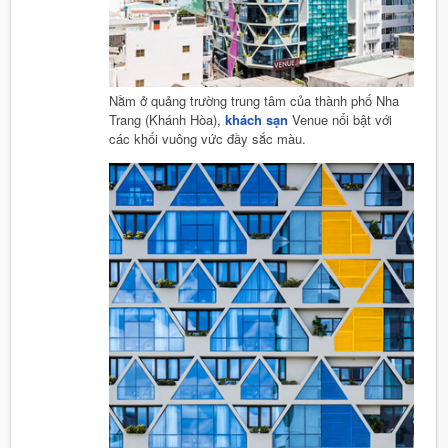
Nằm ở quảng trường trung tâm của thành phố Nha
Trang (Khánh Hòa),
khách sạn
Venue nổi bật với
các khối vuông vức đầy sắc màu.