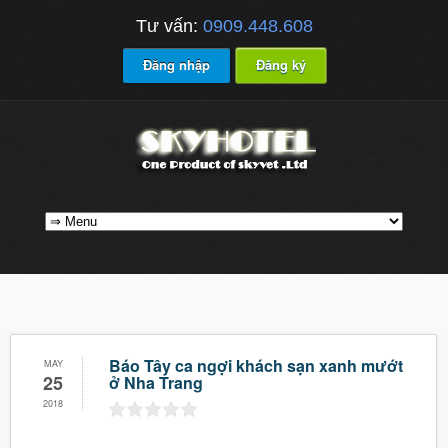
Tư vấn:
0909.448.608
Đăng nhập
Đăng ký
Báo Tây ca ngợi khách sạn xanh mướt
MAY
25
ở Nha Trang
2018