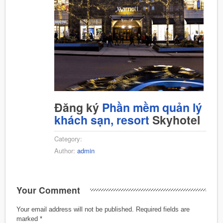
Đăng ký
Phần mềm quản lý
khách sạn, resort
Skyhotel
Category:
Author:
admin
Your Comment
Your email address will not be published.
Required fields are
marked
*