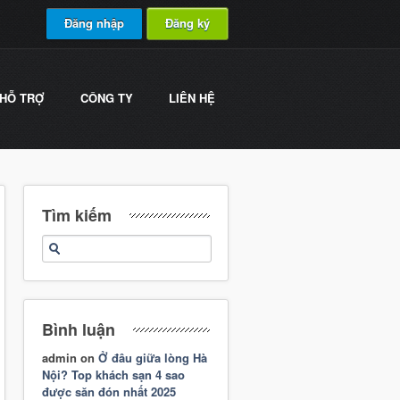
Đăng nhập
Đăng ký
HỖ TRỢ
CÔNG TY
LIÊN HỆ
Tìm kiếm
Bình luận
admin
on
Ở đâu giữa lòng Hà
Nội? Top khách sạn 4 sao
được săn đón nhất 2025