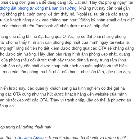
 phải càng đơn giản và dễ dàng càng tốt. Đặt nút “Hãy đặt phòng ngay” tại
thống đặt phòng tự động mà bạn tin tưởng.
Những nút này cần phải gần
g không phải cuộn trang để tìm thấy nó. Ngoài ra, tại tất cả các trang
hu hút khách hàng click vào chẳng hạn như: “Đăng ký nhận email giảm giá”
e của chúng tôi trên Facebook để nhận được ưu đãi hấp dẫn”
hàng cho rằng khi họ đặt hàng qua OTAs, họ sẽ đặt phải những phòng
hải cho họ thấy hình ảnh căn phòng đẹp nhất của mình ngay tại website.
àng nghĩ rằng số tiền họ tiết kiệm được thông qua các OTA sẽ chẳng đáng
họ được tận hưởng. Hãy đảm bảo rằng hình ảnh phòng đẹp nhất, quang
 của phòng (nếu có) được trình bày trước tiên và ngay trung tâm (như
g hình ảnh này cần phải được chụp một cách chuyên nghiệp và thể hiện
 trọng của căn phòng thu hút nhất của bạn – như bồn tắm, góc nhìn đẹp,
chiến lược này, các quản lý khách sạn giàu kinh nghiệm có thể gặt hái
ụng các OTA cũng như thu hút được khách hàng đến website của mình
an hệ tốt đẹp với các OTA. Thay vì tranh chấp, đây có thể là phương án
iên quan.
óp trong bài tường thuật này
ân tích ở
Sofware Advice
. Trong 6 năm qua, bà đã viết và tường thuật