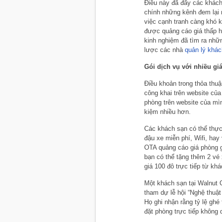
Điều này đã đẩy các khách s
chính những kênh đem lại 
việc cạnh tranh càng khó 
được quảng cáo giá thấp h
kinh nghiệm đã tìm ra những
lược các nhà
quản lý khác
Gói dịch vụ với nhiều giá
Điều khoản trong thỏa thu
công khai trên website của
phòng trên website của mìn
kiệm nhiều hơn.
Các khách sạn có thể thực
đậu xe miễn phí, Wifi, hay v
OTA quảng cáo giá phòng gi
bạn có thể tặng thêm 2 vé 
giá 100 đô trực tiếp từ kha
Một khách sạn tại Walnut C
tham dự lễ hội “Nghệ thuật
Họ ghi nhận rằng tỷ lệ 
đặt phòng trực tiếp không