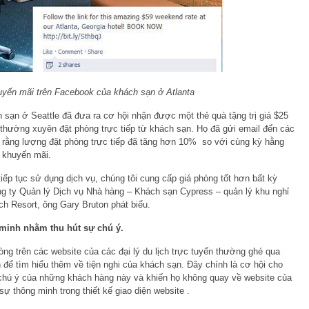
uyến mãi trên Facebook của khách sạn ở Atlanta
 sạn ở Seattle đã đưa ra cơ hội nhận được một thẻ quà tặng trị giá $25
 thường xuyên đặt phòng trực tiếp từ khách sạn. Họ đã gửi email đến các
 rằng lượng đặt phòng trực tiếp đã tăng hơn 10% so với cùng kỳ hằng
 khuyến mãi.
 tiếp tục sử dụng dịch vụ, chúng tôi cung cấp giá phòng tốt hơn bất kỳ
g ty Quản lý Dịch vụ Nhà hàng – Khách sạn Cypress – quản lý khu nghỉ
 Resort, ông Gary Bruton phát biểu.
 minh nhằm thu hút sự chú ý.
ng trên các website của các đại lý du lịch trực tuyến thường ghé qua
để tìm hiểu thêm về tiện nghi của khách sạn. Đây chính là cơ hội cho
chú ý của những khách hàng này và khiến họ không quay về website của
sự thông minh trong thiết kế giao diện website .