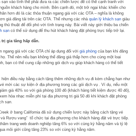
ạn vào tình thế phải đưa ra các chiến lược để có thể cạnh tranh với
nguồn khách hàng cho mình. Bên cạnh đó, một trở ngại khác khiến cho
khăn hơn đó là các thỏa thuận ngang giá với các OTA – nghĩa là không
ơn giá đăng tải trên các OTA. Thế nhưng các nhà
quản lý khách sạn
giàu
 thủ thuật để đối phó với tình trạng này. Bài viết này giới thiệu ba chiến
h sạn
có thể sử dụng để thu hút khách hàng đặt phòng trực tiếp trở lại.
 trị gia tăng hấp dẫn.
ận ngang giá với các OTA chỉ áp dụng đối với
giá phòng
của bạn khi đăng
 họ. Thế nên nếu bạn không thể đăng giá thấp hơn cho cùng một loại
h, bạn có thể cung cấp những gói dịch vụ giúp khách hàng có thể tiết
 hiện điều này bằng cách tặng thêm những dịch vụ đi kèm chẳng hạn như
é mời các sự kiện ở địa phương trong các gói dịch vụ . Ví dụ, nếu một
ảm giá 40% so với giá phòng 100 đô (khách hàng tiết kiệm được 40 đô),
xem hòa nhạc miễn phí tại địa phương trị giá 50 đô khi khách đặt phòng
́ch sạn.
reek ở bang California đã sử dụng chiến lược này bằng cách tặng vé
 và Rượu vang” tổ chức tại địa phương cho khách hàng đặt vé trực tiếp.
ghé thăm trang web doanh nghiệp tăng 6% so với cùng kỳ hằng năm và tỷ lệ
 qua môi giới cũng tăng 23% so với cùng kỳ hằng năm.