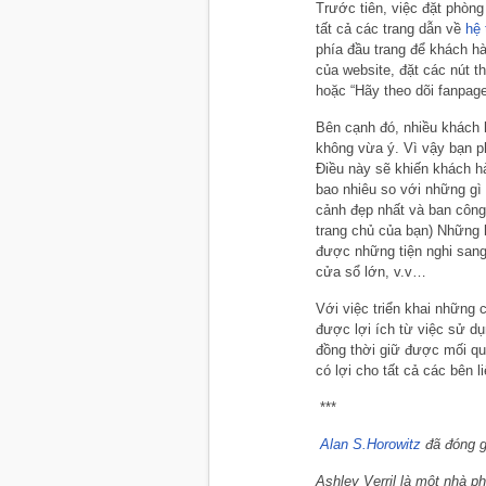
Trước tiên, việc đặt phòng
tất cả các trang dẫn về
hệ 
phía đầu trang để khách hàn
của website, đặt các nút t
hoặc “Hãy theo dõi fanpag
Bên cạnh đó, nhiều khách 
không vừa ý. Vì vậy bạn p
Điều này sẽ khiến khách h
bao nhiêu so với những gì 
cảnh đẹp nhất và ban công
trang chủ của bạn) Nhữn
được những tiện nghi sang
cửa sổ lớn, v.v…
Với việc triển khai những 
được lợi ích từ việc sử d
đồng thời giữ được mối qu
có lợi cho tất cả các bên l
***
Alan S.Horowitz
đã đóng g
Ashley Verril là một nhà ph