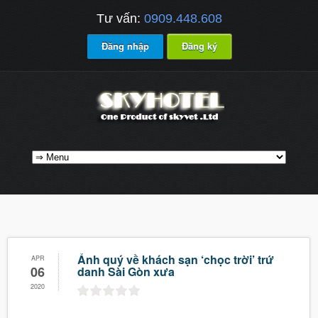
Tư vấn:
0909.448.608
Đăng nhập
Đăng ký
Ảnh quý về khách sạn ‘chọc trời’ trứ
APR
06
danh Sài Gòn xưa
2020