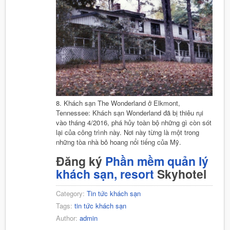
8. Khách sạn The Wonderland ở Elkmont,
Tennessee: Khách sạn Wonderland đã bị thiêu rụi
vào tháng 4/2016, phá hủy toàn bộ những gì còn sót
lại của công trình này. Nơi này từng là một trong
những tòa nhà bỏ hoang nổi tiếng của Mỹ.
Đăng ký
Phần mềm quản lý
khách sạn, resort
Skyhotel
Category:
Tin tức khách sạn
Tags:
tin tức khách sạn
Author:
admin