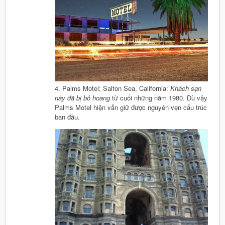
4. Palms Motel; Salton Sea, California:
Khách sạn
này đã bị bỏ hoang
từ cuối những năm 1980. Dù vậy
Palms Motel hiện vẫn giữ được nguyên vẹn cấu trúc
ban đầu.