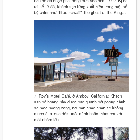
nên nó đã buộc phải đóng cửa vào năm 1992. Bị bỏ
rơi kể từ đó, khách sạn từng xuất hiện trong một số
bộ phim như “Blue Hawaii”, the ghost of the King…
7. Roy’s Motel Café, ở Amboy, California: Khách
sạn bỏ hoang này được bao quanh bởi phong cảnh
sa mạc hoang vắng, nơi bạn chắc chắn sẽ không
muốn ở lại qua đêm một mình hoặc thậm chí với
một nhóm lớn.