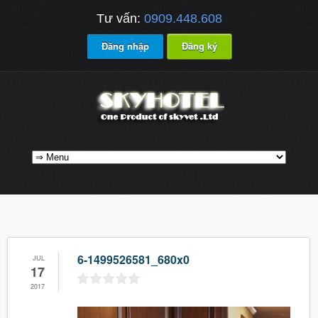
Tư vấn:
0909.448.608
Đăng nhập
Đăng ký
6-1499526581_680x0
JUL
17
2017