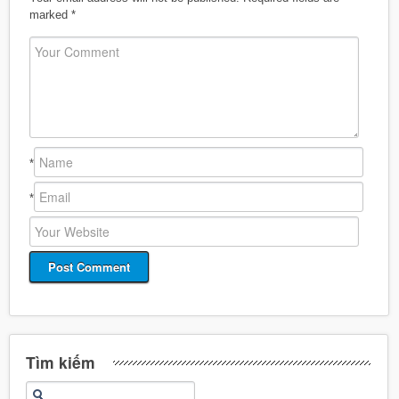
marked
*
*
*
Tìm kiếm