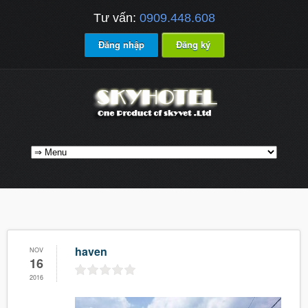
Tư vấn:
0909.448.608
Đăng nhập
Đăng ký
haven
NOV
16
2016