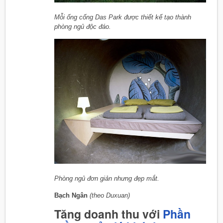
Mỗi ống cống Das Park được thiết kế tạo thành
phòng ngủ độc đáo.
Phòng ngủ đơn giản nhưng đẹp mắt.
Bạch Ngân
(theo Duxuan)
Tăng doanh thu với
Phần