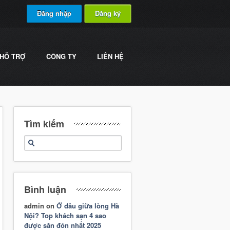
Đăng nhập
Đăng ký
HỖ TRỢ
CÔNG TY
LIÊN HỆ
Tìm kiếm
Bình luận
admin
on
Ở đâu giữa lòng Hà
Nội? Top khách sạn 4 sao
được săn đón nhất 2025