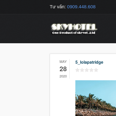
Tư vấn:
0909.448.608
MAY
5_lolapatridge
28
2020