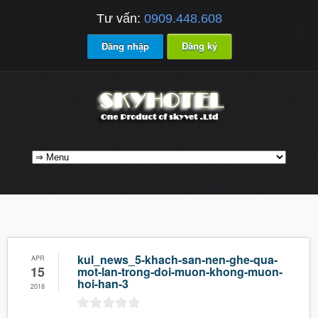
Tư vấn:
0909.448.608
Đăng nhập
Đăng ký
kul_news_5-khach-san-nen-ghe-qua-
APR
15
mot-lan-trong-doi-muon-khong-muon-
hoi-han-3
2018