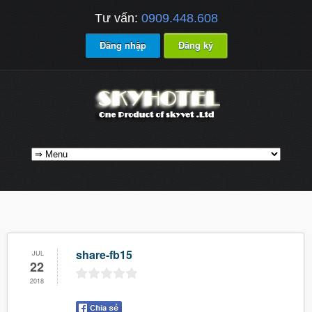
Tư vấn:
0909.448.608
Đăng nhập
Đăng ký
share-fb15
JUL
22
2018