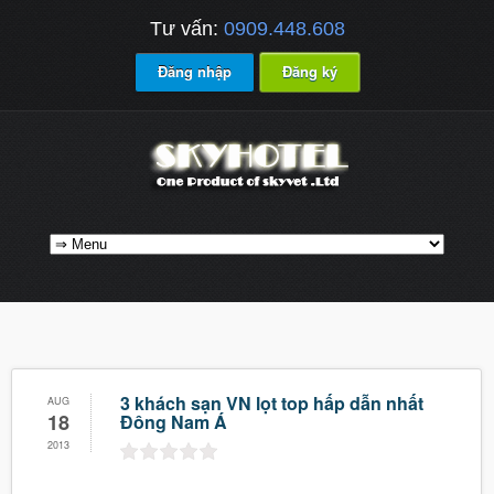
Tư vấn:
0909.448.608
Đăng nhập
Đăng ký
3 khách sạn VN lọt top hấp dẫn nhất
AUG
18
Đông Nam Á
2013