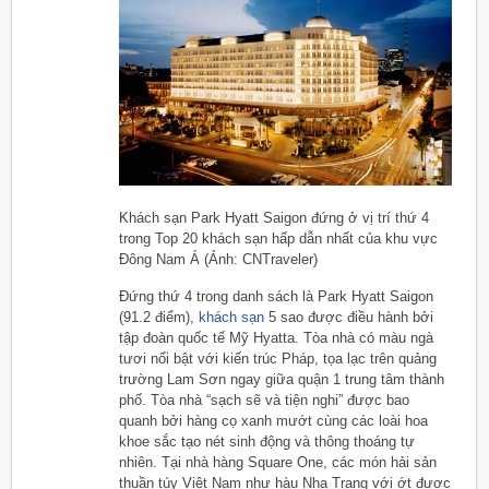
Khách sạn Park Hyatt Saigon đứng ở vị trí thứ 4
trong Top 20 khách sạn hấp dẫn nhất của khu vực
Đông Nam Á (Ảnh: CNTraveler)
Đứng thứ 4 trong danh sách là Park Hyatt Saigon
(91.2 điểm),
khách sạn
5 sao được điều hành bởi
tập đoàn quốc tế Mỹ Hyatta. Tòa nhà có màu ngà
tươi nổi bật với kiến trúc Pháp, tọa lạc trên quảng
trường Lam Sơn ngay giữa quận 1 trung tâm thành
phố. Tòa nhà “sạch sẽ và tiện nghi” được bao
quanh bởi hàng cọ xanh mướt cùng các loài hoa
khoe sắc tạo nét sinh động và thông thoáng tự
nhiên. Tại nhà hàng Square One, các món hải sản
thuần túy Việt Nam như hàu Nha Trang với ớt được