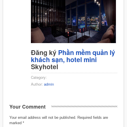
Đăng ký
Phần mềm quản lý
khách sạn, hotel mini
Skyhotel
Category:
Author:
admin
Your Comment
Your email address will not be published.
Required fields are
marked
*