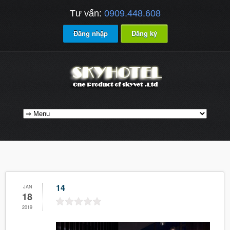
Tư vấn:
0909.448.608
Đăng nhập
Đăng ký
14
JAN
18
2019