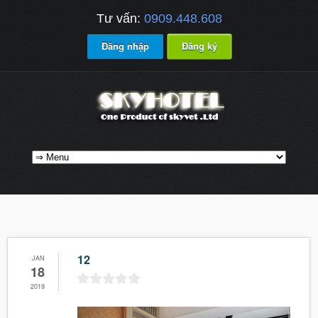
Tư vấn:
0909.448.608
Đăng nhập
Đăng ký
12
JAN
18
2019