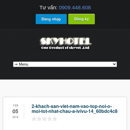
Tư vấn:
0909.448.608
Đăng nhập
Đăng ký
2-khach-san-viet-nam-vao-top-noi-o-
FEB
05
moi-tot-nhat-chau-a-ivivu-14_60bdc4c8
2019