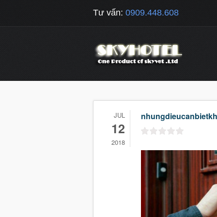
Tư vấn:
0909.448.608
JUL
nhungdieucanbietk
12
2018