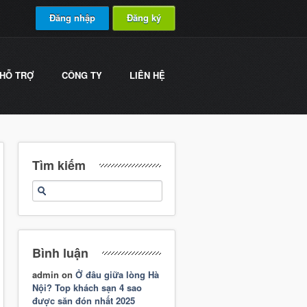
Đăng nhập
Đăng ký
HỖ TRỢ
CÔNG TY
LIÊN HỆ
Tìm kiếm
Bình luận
admin
on
Ở đâu giữa lòng Hà
Nội? Top khách sạn 4 sao
được săn đón nhất 2025