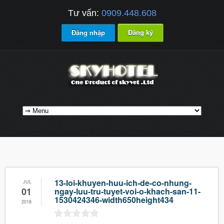
Tư vấn:
0909.448.608
Đăng nhập
Đăng ký
13-loi-khuyen-huu-ich-de-co-nhung-
JUL
01
ngay-luu-tru-tuyet-voi-o-khach-san-11-
1530424346-width650height434
2018