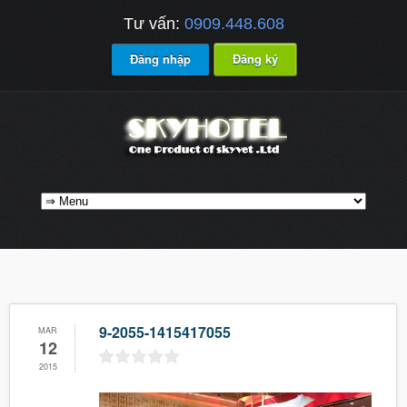
Tư vấn:
0909.448.608
Đăng nhập
Đăng ký
9-2055-1415417055
MAR
12
2015