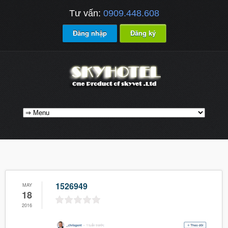
Tư vấn:
0909.448.608
Đăng nhập
Đăng ký
1526949
MAY
18
2016