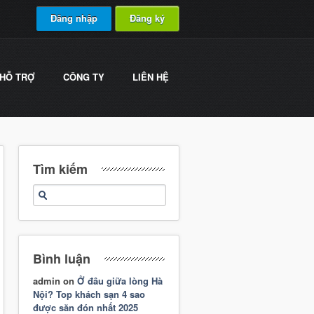
Đăng nhập
Đăng ký
HỖ TRỢ
CÔNG TY
LIÊN HỆ
Tìm kiếm
Bình luận
admin
on
Ở đâu giữa lòng Hà
Nội? Top khách sạn 4 sao
được săn đón nhất 2025