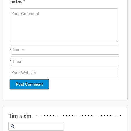
marked
*
*
*
Tìm kiếm