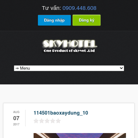
Tư vấn:
0909.448.608
Đăng nhập
Đăng ký
114501baoxaydung_10
AUG
07
2017