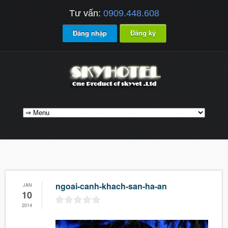
Tư vấn:
0909.448.608
Đăng nhập
Đăng ký
ngoai-canh-khach-san-ha-an
JAN
10
2014