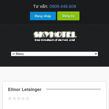
Tư vấn:
0909.448.608
Đăng nhập
Đăng ký
Elinor Letsinger