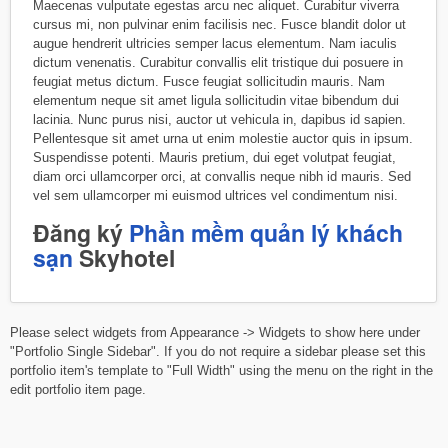
Maecenas vulputate egestas arcu nec aliquet. Curabitur viverra
cursus mi, non pulvinar enim facilisis nec. Fusce blandit dolor ut
augue hendrerit ultricies semper lacus elementum. Nam iaculis
dictum venenatis. Curabitur convallis elit tristique dui posuere in
feugiat metus dictum. Fusce feugiat sollicitudin mauris. Nam
elementum neque sit amet ligula sollicitudin vitae bibendum dui
lacinia. Nunc purus nisi, auctor ut vehicula in, dapibus id sapien.
Pellentesque sit amet urna ut enim molestie auctor quis in ipsum.
Suspendisse potenti. Mauris pretium, dui eget volutpat feugiat,
diam orci ullamcorper orci, at convallis neque nibh id mauris. Sed
vel sem ullamcorper mi euismod ultrices vel condimentum nisi.
Đăng ký
Phần mềm quản lý khách
sạn
Skyhotel
Please select widgets from Appearance -> Widgets to show here under
"Portfolio Single Sidebar". If you do not require a sidebar please set this
portfolio item's template to "Full Width" using the menu on the right in the
edit portfolio item page.