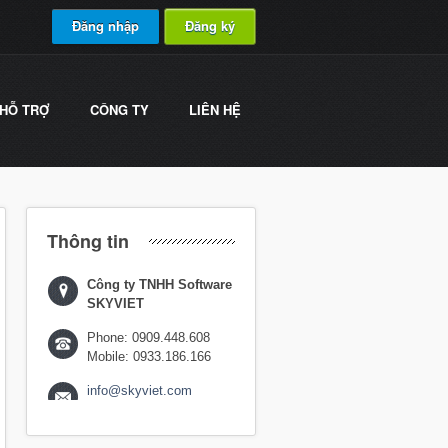
Đăng nhập
Đăng ký
HỖ TRỢ
CÔNG TY
LIÊN HỆ
Thông tin
Công ty TNHH Software
SKYVIET
Phone: 0909.448.608
Mobile: 0933.186.166
info@skyviet.com