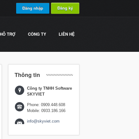
Đăng nhập
Đăng ký
HỖ TRỢ
CÔNG TY
LIÊN HỆ
Thông tin
Công ty TNHH Software
SKYVIET
Phone: 0909.448.608
Mobile: 0933.186.166
info@skyviet.com