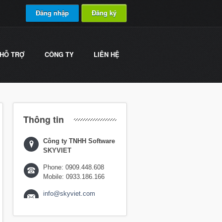
Đăng nhập
Đăng ký
HỖ TRỢ
CÔNG TY
LIÊN HỆ
Thông tin
Công ty TNHH Software
SKYVIET
Phone: 0909.448.608
Mobile: 0933.186.166
info@skyviet.com